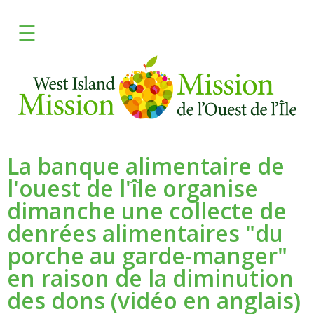
×
☰
FRANCAIS
DONATE
Learn
Give
La banque alimentaire de
l'ouest de l'île organise
Programs
dimanche une collecte de
Fresh
denrées alimentaires "du
porche au garde-manger"
Media
en raison de la diminution
des dons (vidéo en anglais)
Need Help?