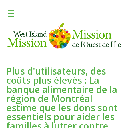
×
☰
ENGLISH
FAITES UN DON
Apprendre
Donnez
Plus d'utilisateurs, des
Programmes
coûts plus élevés : La
banque alimentaire de la
Frais
région de Montréal
Médias
estime que les dons sont
essentiels pour aider les
Besoin d'aide?
familles à lutter contre