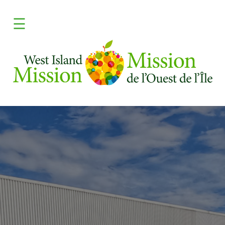
×
☰
ENGLISH
FAITES UN DON
Apprendre
Donnez
Programmes
Frais
Médias
Besoin d'aide?