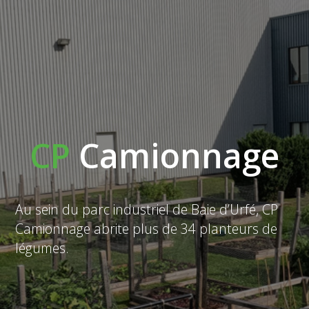
Nous Joindre
C
P
Camionnage
Au sein du parc industriel de Baie d’Urfé, CP
Camionnage abrite plus de 34 planteurs de
légumes.