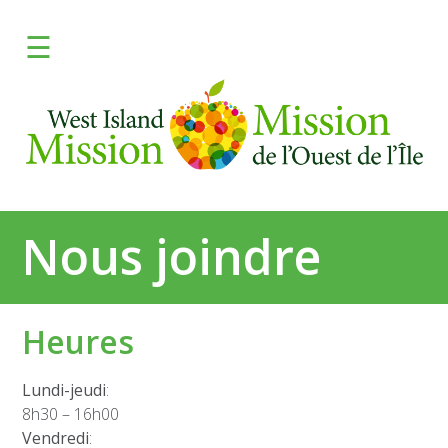
×
☰
ENGLISH
FAITES UN DON
Apprendre
Donnez
Nous joindre
Programmes
Frais
Heures
Médias
Lundi-jeudi
:
8h30 – 16h00
Besoin d'aide?
Vendredi
: